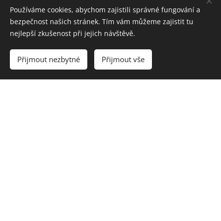
BECAUSE THE WIND
Používáme cookies, abychom zajistili správné fungování a
IT'S TAKEN ME FAR TOO HIGH
bezpečnost našich stránek. Tím vám můžeme zajistit tu
I'LL SEE YOU SOME DAY
nejlepší zkušenost při jejich návštěvě.
WHEN I'M ON MY WAY TO THE GROUND
Přijmout nezbytné
Přijmout vše
OOH, I'LL SEE YOU
OOH, I WILL
BACK TO LYRICS
tpaleta@applausebooking.cz / +420 774 231 568
Kontakt
Cookies
Jazyky
English
Čeština