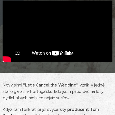
"Let's Cancel the Wedding"
Nový singl
vznikl v jedné
staré garáži v Portugalsku, kde jsem před dvěma lety
bydlel, abych mohl co nejvíc surfovat.
producent Tom
Když tam tenkrát přijel švýcarský