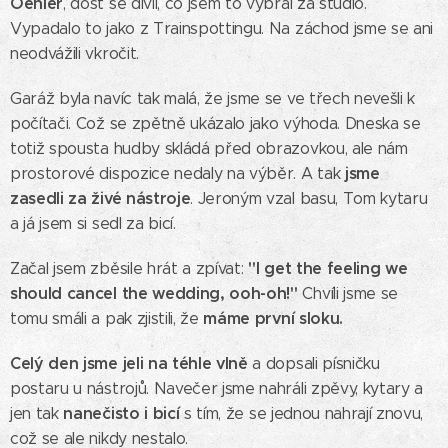
Oehler
, dost se divil, co jsem to vybral za studio.
Vypadalo to jako z Trainspottingu. Na záchod jsme se ani
neodvážili vkročit.
Garáž byla navíc tak malá, že jsme se ve třech nevešli k
počítači. Což se zpětně ukázalo jako výhoda. Dneska se
totiž spousta hudby skládá před obrazovkou, ale nám
jsme
prostorové dispozice nedaly na výběr. A tak
zasedli za živé nástroje
. Jeroným vzal basu, Tom kytaru
a já jsem si sedl za bicí.
"I get the feeling we
Začal jsem zběsile hrát a zpívat:
should cancel the wedding, ooh-oh!"
Chvíli jsme se
máme první sloku.
tomu smáli a pak zjistili, že
Celý den jsme jeli na téhle vlně
a dopsali písničku
postaru u nástrojů. Navečer jsme nahráli zpěvy, kytary a
nanečisto i bicí
jen tak
s tím, že se jednou nahrají znovu,
což se ale nikdy nestalo.