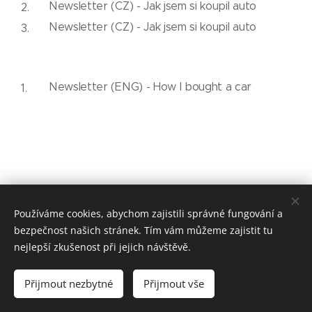
Newsletter (CZ) - Jak jsem si koupil auto
Newsletter (CZ) - Jak jsem si koupil auto
Newsletter (ENG) - How I bought a car
Používáme cookies, abychom zajistili správné fungování a
tpaleta@applausebooking.cz / +420 774 231 568
bezpečnost našich stránek. Tím vám můžeme zajistit tu
Kontakt
Cookies
nejlepší zkušenost při jejich návštěvě.
Jazyky
Přijmout nezbytné
Přijmout vše
English
Čeština