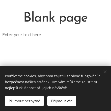
Blank page
Enter your text here...
Používáme cookies, abychom zajistili správné fungování a
tpaleta@applausebooking.cz / +420 774 231 568
bezpečnost našich stránek. Tím vám můžeme zajistit tu
Kontakt
Cookies
nejlepší zkušenost při jejich návštěvě.
Jazyky
Přijmout nezbytné
Přijmout vše
English
Čeština